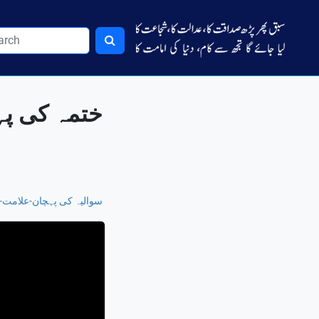
ختم-Full Stop
سوالیہ کی پہچان-عل-Question Mark