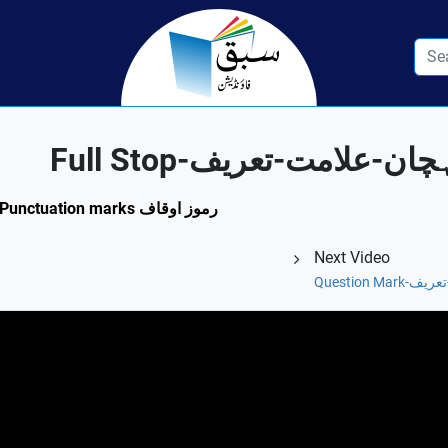
ہ کی پہچان-علامت-تعریف
Federal Board / Class KG / Urdu / Section 4.1: Punctuation marks رموز اوقاف
Next Video
امت-تعریف